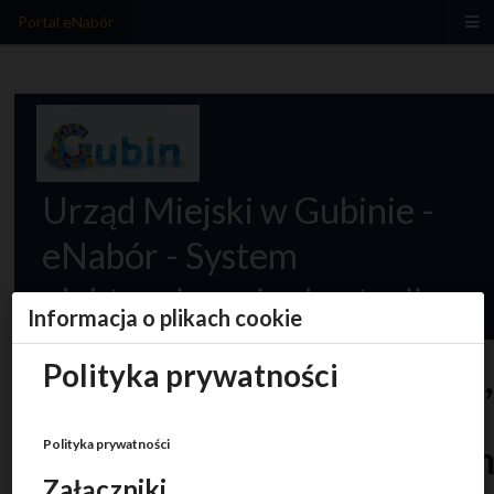
Portal eNabór
Urząd Miejski w Gubinie -
eNabór - System
elektronicznej rekrutacji
Informacja o plikach cookie
Polityka prywatności
Rekrutacja do przedszkoli
Polityka prywatności
oddziałów przedszkolnyc
Załączniki