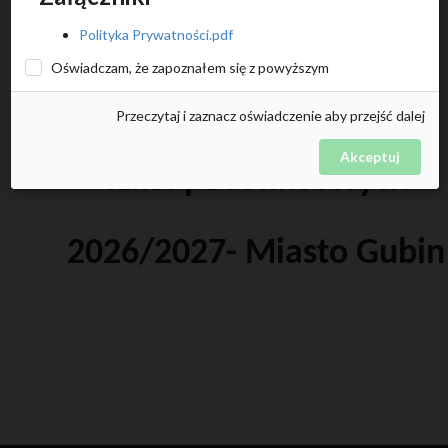
w szkołach
Polityka Prywatności.pdf
podstawowych
Oświadczam, że zapoznałem się z powyższym
Przeczytaj i zaznacz oświadczenie aby przejść dalej
oraz do pierwszych klas
Akceptuj
szkół podstawowych
2026/2027- Miasto Gubin